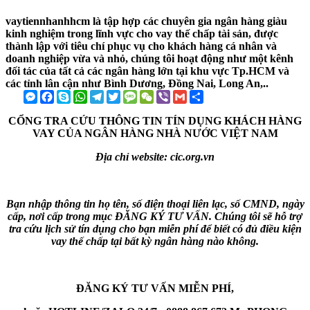
vaytiennhanhhcm là tập hợp các chuyên gia ngân hàng giàu
kinh nghiệm trong lĩnh vực cho vay thế chấp tài sản, được
thành lập với tiêu chí phục vụ cho khách hàng cá nhân và
doanh nghiệp vừa và nhỏ, chúng tôi hoạt động như một kênh
đối tác của tất cả các ngân hàng lớn tại khu vực Tp.HCM và
các tỉnh lân cận như Bình Dương, Đồng Nai, Long An,..
Messenger
Facebook
Skype
WhatsApp
Telegram
Twitter
Message
WeChat
Viber
Gmail
Share
CỔNG TRA CỨU THÔNG TIN TÍN DỤNG KHÁCH HÀNG
VAY CỦA NGÂN HÀNG NHÀ NƯỚC VIỆT NAM
Địa chỉ website: cic.org.vn
Bạn nhập thông tin họ tên, số điện thoại liên lạc, số CMND, ngày
cấp, nơi cấp trong mục ĐĂNG KÝ TƯ VẤN. Chúng tôi sẽ hỗ trợ
tra cứu lịch sử tín dụng cho bạn miễn phí để biết có đủ điều kiện
vay thế chấp tại bất kỳ ngân hàng nào không.
ĐĂNG KÝ TƯ VẤN MIỄN PHÍ,