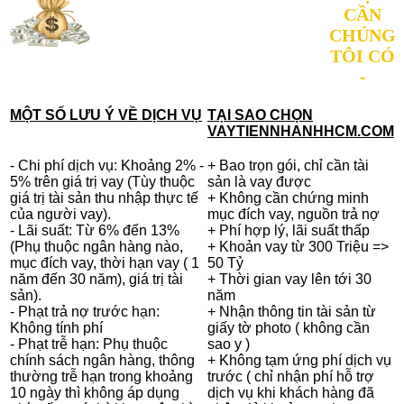
CẦN
CHÚNG
TÔI CÓ
-
MỘT SỐ LƯU Ý VỀ DỊCH VỤ
TẠI SAO CHỌN
VAYTIENNHANHHCM.COM
- Chi phí dịch vụ: Khoảng 2% -
+ Bao trọn gói, chỉ cần tài
5% trên giá trị vay (Tùy thuộc
sản là vay được
giá trị tài sản thu nhập thực tế
+ Không cần chứng minh
của người vay).
mục đích vay, nguồn trả nợ
- Lãi suất: Từ 6% đến 13%
+ Phí hợp lý, lãi suất thấp
(Phụ thuộc ngân hàng nào,
+ Khoản vay từ 300 Triệu =>
mục đích vay, thời hạn vay ( 1
50 Tỷ
năm đến 30 năm), giá trị tài
+ Thời gian vay lên tới 30
sản).
năm
- Phạt trả nợ trước hạn:
+ Nhận thông tin tài sản từ
Không tính phí
giấy tờ photo ( không cần
- Phạt trễ hạn: Phụ thuộc
sao y )
chính sách ngân hàng, thông
+ Không tạm ứng phí dịch vụ
thường trễ hạn trong khoảng
trước ( chỉ nhận phí hỗ trợ
10 ngày thì không áp dụng
dịch vụ khi khách hàng đã