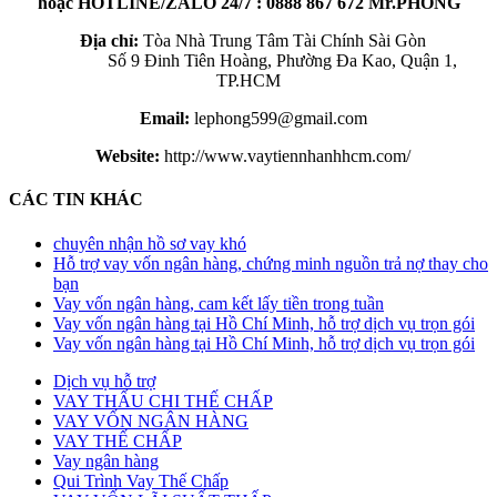
hoặc
HOTLINE/ZALO 24/7 :
0888 867 672 Mr.PHONG
Địa chỉ:
Tòa Nhà Trung Tâm Tài Chính Sài Gòn
Số 9 Đinh Tiên Hoàng, Phường Đa Kao, Quận 1,
TP.HCM
Email:
lephong599@gmail.com
Website:
http://www.vaytiennhanhhcm.com/
CÁC TIN KHÁC
chuyên nhận hồ sơ vay khó
Hỗ trợ vay vốn ngân hàng, chứng minh nguồn trả nợ thay cho
bạn
Vay vốn ngân hàng, cam kết lấy tiền trong tuần
Vay vốn ngân hàng tại Hồ Chí Minh, hỗ trợ dịch vụ trọn gói
Vay vốn ngân hàng tại Hồ Chí Minh, hỗ trợ dịch vụ trọn gói
Dịch vụ hỗ trợ
VAY THẤU CHI THẾ CHẤP
VAY VỐN NGÂN HÀNG
VAY THẾ CHẤP
Vay ngân hàng
Qui Trình Vay Thế Chấp