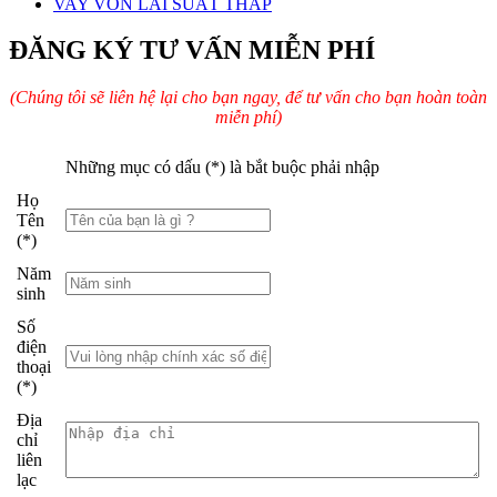
VAY VỐN LÃI SUẤT THẤP
ĐĂNG KÝ TƯ VẤN MIỄN PHÍ
(Chúng tôi sẽ liên hệ lại cho bạn ngay, để tư vấn cho bạn hoàn toàn
miễn phí)
Những mục có dấu (*) là bắt buộc phải nhập
Họ
Tên
(*)
Năm
sinh
Số
điện
thoại
(*)
Địa
chỉ
liên
lạc