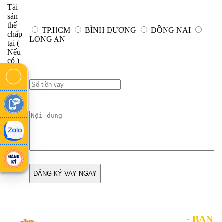
Tài
sản
thế
TP.HCM
BÌNH DƯƠNG
ĐỒNG NAI
chấp
LONG AN
tại
(
Nếu
có )
Số
tiền
vay
Nội
dung
bạn
cần
hỗ
trợ
ĐĂNG KÝ VAY NGAY
- BẠN