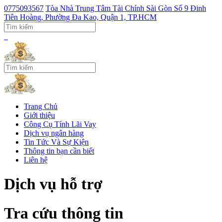
0775093567
Tòa Nhà Trung Tâm Tài Chính Sài Gòn Số 9 Đinh
Tiên Hoàng, Phường Đa Kao, Quận 1, TP.HCM
Trang Chủ
Giới thiệu
Công Cụ Tính Lãi Vay
Dịch vụ ngân hàng
Tin Tức Và Sự Kiện
Thông tin bạn cần biết
Liên hệ
Dịch vụ hỗ trợ
Tra cứu thông tin