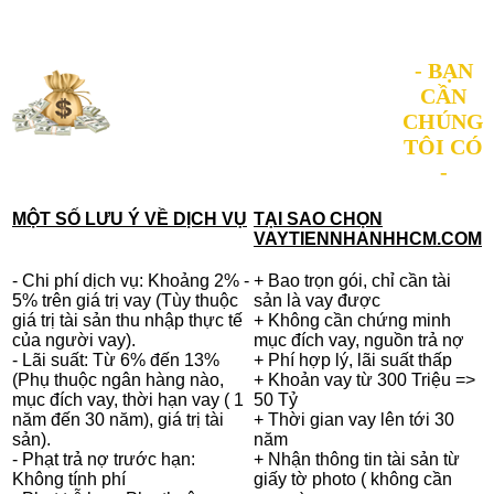
- BẠN
CẦN
CHÚNG
TÔI CÓ
-
MỘT SỐ LƯU Ý VỀ DỊCH VỤ
TẠI SAO CHỌN
VAYTIENNHANHHCM.COM
- Chi phí dịch vụ: Khoảng 2% -
+ Bao trọn gói, chỉ cần tài
5% trên giá trị vay (Tùy thuộc
sản là vay được
giá trị tài sản thu nhập thực tế
+ Không cần chứng minh
của người vay).
mục đích vay, nguồn trả nợ
- Lãi suất: Từ 6% đến 13%
+ Phí hợp lý, lãi suất thấp
(Phụ thuộc ngân hàng nào,
+ Khoản vay từ 300 Triệu =>
mục đích vay, thời hạn vay ( 1
50 Tỷ
năm đến 30 năm), giá trị tài
+ Thời gian vay lên tới 30
sản).
năm
- Phạt trả nợ trước hạn:
+ Nhận thông tin tài sản từ
Không tính phí
giấy tờ photo ( không cần