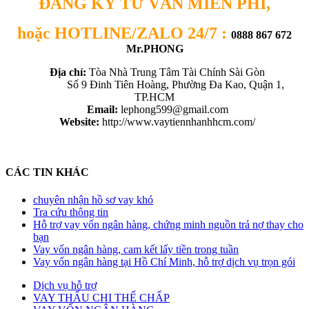
ĐĂNG KÝ TƯ VẤN MIỄN PHÍ,
hoặc
HOTLINE/ZALO 24/7 :
0888 867 672
Mr.PHONG
Địa chỉ:
Tòa Nhà Trung Tâm Tài Chính Sài Gòn
Số 9 Đinh Tiên Hoàng, Phường Đa Kao, Quận 1,
TP.HCM
Email:
lephong599@gmail.com
Website:
http://www.vaytiennhanhhcm.com/
CÁC TIN KHÁC
chuyên nhận hồ sơ vay khó
Tra cứu thông tin
Hỗ trợ vay vốn ngân hàng, chứng minh nguồn trả nợ thay cho
bạn
Vay vốn ngân hàng, cam kết lấy tiền trong tuần
Vay vốn ngân hàng tại Hồ Chí Minh, hỗ trợ dịch vụ trọn gói
Dịch vụ hỗ trợ
VAY THẤU CHI THẾ CHẤP