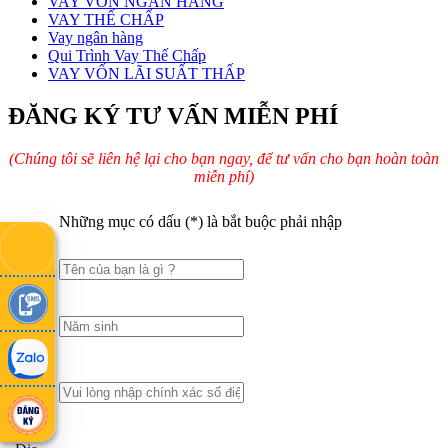
VAY VỐN NGÂN HÀNG
VAY THẾ CHẤP
Vay ngân hàng
Qui Trình Vay Thế Chấp
VAY VỐN LÃI SUẤT THẤP
ĐĂNG KÝ TƯ VẤN MIỄN PHÍ
(Chúng tôi sẽ liên hệ lại cho bạn ngay, để tư vấn cho bạn hoàn toàn
miễn phí)
Những mục có dấu (*) là bắt buộc phải nhập
Họ
Tên
(*)
Năm
sinh
Số
điện
thoại
(*)