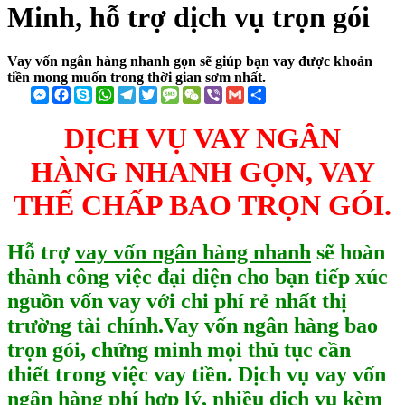
Minh, hỗ trợ dịch vụ trọn gói
Vay vốn ngân hàng nhanh gọn sẽ giúp bạn vay được khoản
tiền mong muốn trong thời gian sơm nhất.
Messenger
Facebook
Skype
WhatsApp
Telegram
Twitter
Message
WeChat
Viber
Gmail
Share
DỊCH VỤ VAY NGÂN
HÀNG NHANH GỌN, VAY
THẾ CHẤP BAO TRỌN GÓI.
Hỗ trợ
vay vốn ngân hàng nhanh
sẽ hoàn
thành công việc đại diện cho bạn tiếp xúc
nguồn vốn vay với chi phí rẻ nhất thị
trường tài chính.Vay vốn ngân hàng bao
trọn gói, chứng minh mọi thủ tục cần
thiết trong việc vay tiền. Dịch vụ vay vốn
ngân hàng phí hợp lý, nhiều dịch vụ kèm