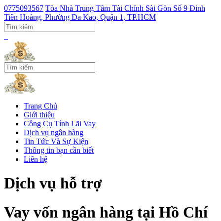
0775093567
Tòa Nhà Trung Tâm Tài Chính Sài Gòn Số 9 Đinh
Tiên Hoàng, Phường Đa Kao, Quận 1, TP.HCM
Trang Chủ
Giới thiệu
Công Cụ Tính Lãi Vay
Dịch vụ ngân hàng
Tin Tức Và Sự Kiện
Thông tin bạn cần biết
Liên hệ
Dịch vụ hỗ trợ
Vay vốn ngân hàng tại Hồ Chí