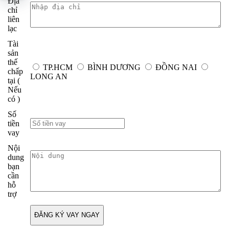
Địa
chỉ
liên
lạc
Tài
sản
thế
TP.HCM
BÌNH DƯƠNG
ĐỒNG NAI
chấp
LONG AN
tại
(
Nếu
có )
Số
tiền
vay
Nội
dung
bạn
cần
hỗ
trợ
ĐĂNG KÝ VAY NGAY